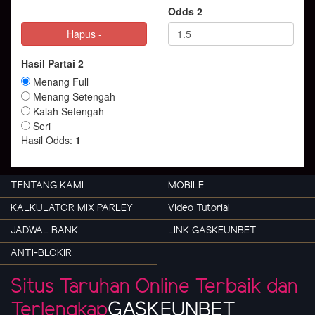
TENTANG KAMI
MOBILE
KALKULATOR MIX PARLEY
Video Tutorial
JADWAL BANK
LINK GASKEUNBET
ANTI-BLOKIR
Situs Taruhan Online Terbaik dan
Terlengkap
GASKEUNBET