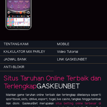
TENTANG KAMI
MOBILE
KALKULATOR MIX PARLEY
Video Tutorial
JADWAL BANK
LINK GASKEUNBET
ANTI-BLOKIR
Situs Taruhan Online Terbaik dan
Terlengkap
GASKEUNBET
Mainkan game taruhan online terbaik dan terlengkap dikelasnya seperti
sportbook, slots, idnlive, esport, togel, live casino, tangkas hingga tembak
ikan disini. GaskeunBet merupakan
situs betting online terbesar di