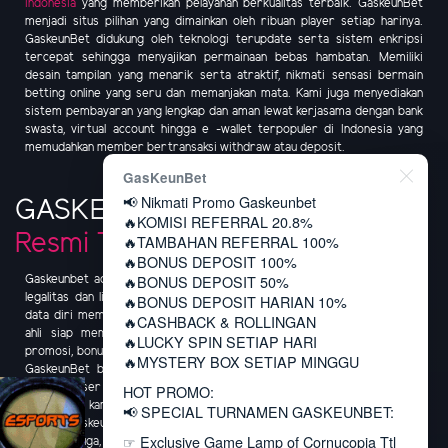
Indonesia
yang memberikan pelayanan berkualitas terbaik. GaskeunBet
menjadi situs pilihan yang dimainkan oleh ribuan player setiap harinya.
GaskeunBet didukung oleh teknologi terupdate serta sistem enkripsi
tercepat sehingga menyajikan permainaan bebas hambatan. Memiliki
desain tampilan yang menarik serta atraktif, nikmati sensasi bermain
betting online yang seru dan memanjakan mata. Kami juga menyediakan
sistem pembayaran yang lengkap dan aman lewat kerjasama dengan bank
swasta, virtual account hingga e -wallet terpopuler di Indonesia yang
memudahkan member bertransaksi withdraw atau deposit.
GasKeunBet
📢 Nikmati Promo Gaskeunbet
GASKEUNBET
Betting Online
🔥KOMISI REFERRAL 20.8%
Resmi Terpercaya
🔥TAMBAHAN REFERRAL 100%
🔥BONUS DEPOSIT 100%
🔥BONUS DEPOSIT 50%
Gaskeunbet adalah
situs betting online resmi terpercaya
yang memiliki
legalitas dan lisensi dari BMM Testlabs sehingga menjamin kerahasiaan
🔥BONUS DEPOSIT HARIAN 10%
data diri member. Dilengkapi dengan pusat bantuan 24 jam oleh tenaga
🔥CASHBACK & ROLLINGAN
ahli siap membantu member kapan saja. Jangan lewatkan berbagai
🔥LUCKY SPIN SETIAP HARI
promosi, bonus dan event berhadiah untuk menguntungkan member yang
🔥MYSTERY BOX SETIAP MINGGU
GaskeunBet bagikan setiap harinya. Nikmati seluruh fasilitas ini hanya
dengan 1 user ID. Proses pendaftaran yang mudah dan cepat juga menjadi
HOT PROMO:
keunggulan kami. Kepuasan dan Kenyamanan member menjadi prioritas
📢 SPECIAL TURNAMEN GASKEUNBET:
utama GaskeunBet. Tunggu apa lagi, Gabung bersama GaskeunBet
☞ Exclusive Game Lamp of Cornucopia Ttl
sekarang juga, raih keuntungan berlimpah disini.